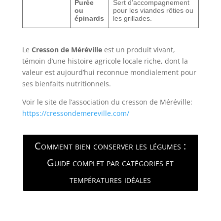
Purée
Sert d’accompagnement
ou
pour les viandes rôties ou
épinards
les grillades.
Le
Cresson de Méréville
est un produit vivant,
témoin d’une histoire agricole locale riche, dont la
valeur est aujourd’hui reconnue mondialement pour
ses bienfaits nutritionnels.
Voir le site de l’association du cresson de Méréville:
https://cressondemereville.com/
Comment bien conserver les légumes :
Guide complet par catégories et
températures idéales