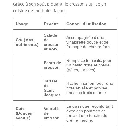
Grâce à son goût piquant, le cresson s’utilise en
cuisine de multiples façons.
Usage
Recette
Conseil d’utilisation
Salade
Accompagnée d’une
Cru (Max.
de
vinaigrette douce et de
nutriments)
cresson
fromage de chèvre frais.
et noix
Remplace le basilic pour
Pesto de
un pesto riche et poivré
cresson
(pâtes, tartines).
Tartare
Haché finement pour une
de
note anisée et poivrée
Saint-
dans les fruits de mer.
Jacques
Le classique réconfortant
Cuit
Velouté
avec des pommes de
(Douceur
de
terre et une touche de
accrue)
cresson
crème fraîche.