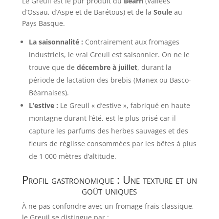
Le Greuil est le pur produit du
Béarn
(Vallées
d’Ossau, d’Aspe et de Barétous) et de la
Soule
au
Pays Basque.
La saisonnalité :
Contrairement aux fromages
industriels, le vrai Greuil est saisonnier. On ne le
trouve que de
décembre à juillet
, durant la
période de lactation des brebis (Manex ou Basco-
Béarnaises).
L’estive :
Le Greuil « d’estive », fabriqué en haute
montagne durant l’été, est le plus prisé car il
capture les parfums des herbes sauvages et des
fleurs de réglisse consommées par les bêtes à plus
de 1 000 mètres d’altitude.
Profil gastronomique : Une texture et un
goût uniques
À ne pas confondre avec un fromage frais classique,
le Greuil se distingue par :