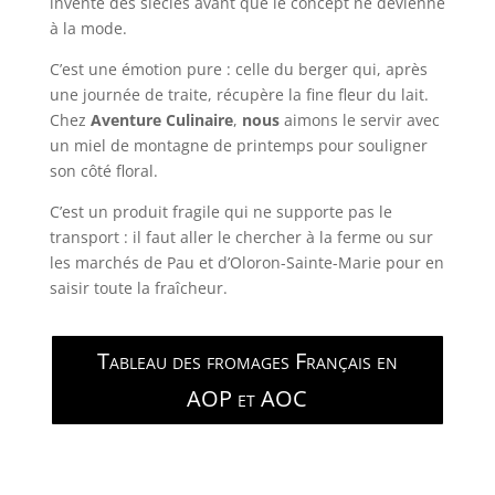
inventé des siècles avant que le concept ne devienne
à la mode.
C’est une émotion pure : celle du berger qui, après
une journée de traite, récupère la fine fleur du lait.
Chez
Aventure Culinaire
,
nous
aimons le servir avec
un miel de montagne de printemps pour souligner
son côté floral.
C’est un produit fragile qui ne supporte pas le
transport : il faut aller le chercher à la ferme ou sur
les marchés de Pau et d’Oloron-Sainte-Marie pour en
saisir toute la fraîcheur.
Tableau des fromages Français en
AOP et AOC