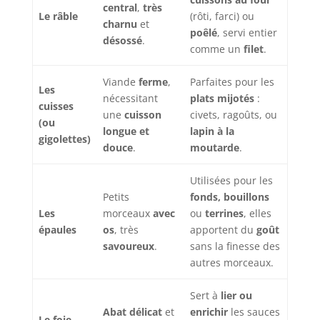
central
,
très
Le râble
(rôti, farci) ou
charnu
et
poêlé
, servi entier
désossé
.
comme un
filet
.
Viande
ferme
,
Parfaites pour les
Les
nécessitant
plats mijotés
:
cuisses
une
cuisson
civets, ragoûts, ou
(ou
longue et
lapin à la
gigolettes)
douce
.
moutarde
.
Utilisées pour les
Petits
fonds, bouillons
Les
morceaux
avec
ou
terrines
, elles
épaules
os
, très
apportent du
goût
savoureux
.
sans la finesse des
autres morceaux.
Sert à
lier ou
Abat délicat
et
enrichir
les sauces
Le foie