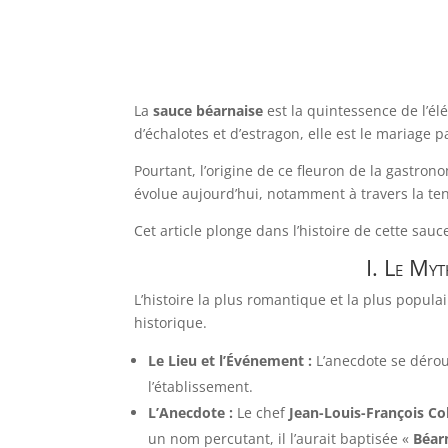
La
sauce béarnaise
est la quintessence de l’él
d’échalotes et d’estragon, elle est le mariage 
Pourtant, l’origine de ce fleuron de la gastr
évolue aujourd’hui, notamment à travers la t
Cet article plonge dans l’histoire de cette sau
I. Le Myt
L’histoire la plus romantique et la plus popul
historique.
Le Lieu et l’Événement :
L’anecdote se déro
l’établissement.
L’Anecdote :
Le chef
Jean-Louis-François Col
un nom percutant, il l’aurait baptisée «
Béar