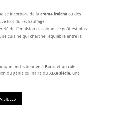
naise incorpore de la
crème fraîche
ou des
auce lors du réchauffage.
èreté de l’émulsion classique. Le goût est plus
ne cuisine qui cherche l’équilibre entre la
echnique perfectionnée à
Paris
, et un rôle
ion du génie culinaire du
XIXe siècle
, une
isibles