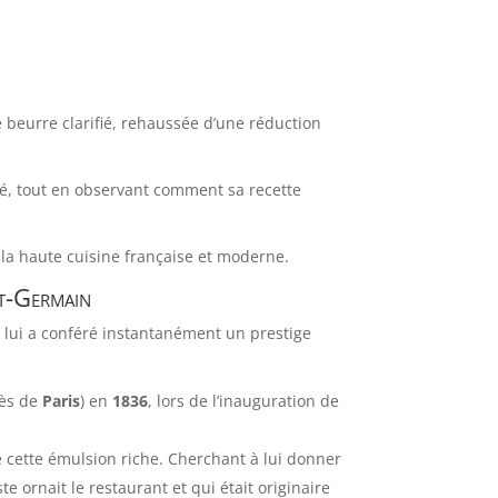
 beurre clarifié, rehaussée d’une réduction
té, tout en observant comment sa recette
s la haute cuisine française et moderne.
nt-Germain
i lui a conféré instantanément un prestige
ès de
Paris
) en
1836
, lors de l’inauguration de
éé cette émulsion riche. Cherchant à lui donner
e ornait le restaurant et qui était originaire