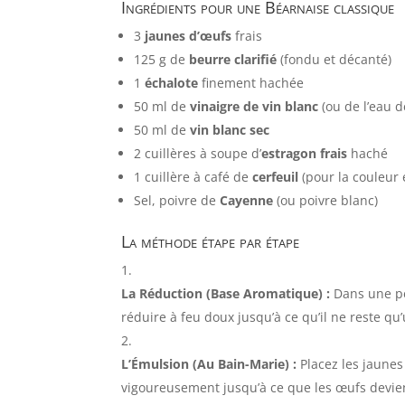
Ingrédients pour une Béarnaise classique
3
jaunes d’œufs
frais
125 g de
beurre clarifié
(fondu et décanté)
1
échalote
finement hachée
50 ml de
vinaigre de vin blanc
(ou de l’eau d
50 ml de
vin blanc sec
2 cuillères à soupe d’
estragon frais
haché
1 cuillère à café de
cerfeuil
(pour la couleur e
Sel, poivre de
Cayenne
(ou poivre blanc)
La méthode étape par étape
La Réduction (Base Aromatique) :
Dans une pet
réduire à feu doux jusqu’à ce qu’il ne reste qu’
L’Émulsion (Au Bain-Marie) :
Placez les jaunes
vigoureusement jusqu’à ce que les œufs devien