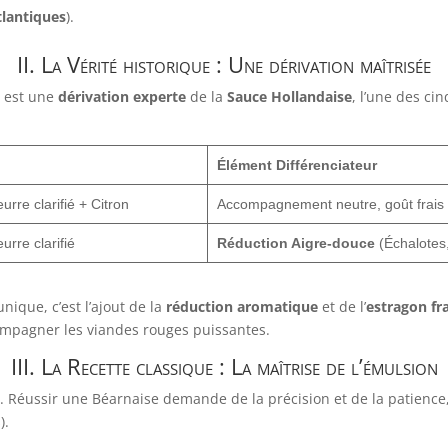
lantiques
).
II. La Vérité historique : Une dérivation maîtrisée
e est une
dérivation experte
de la
Sauce Hollandaise
, l’une des ci
Élément Différenciateur
rre clarifié + Citron
Accompagnement neutre, goût frais 
rre clarifié
Réduction Aigre-douce
(Échalotes,
nique, c’est l’ajout de la
réduction aromatique
et de l’
estragon fra
compagner les viandes rouges puissantes.
III. La Recette classique : La maîtrise de l’émulsion
. Réussir une Béarnaise demande de la précision et de la patience,
).