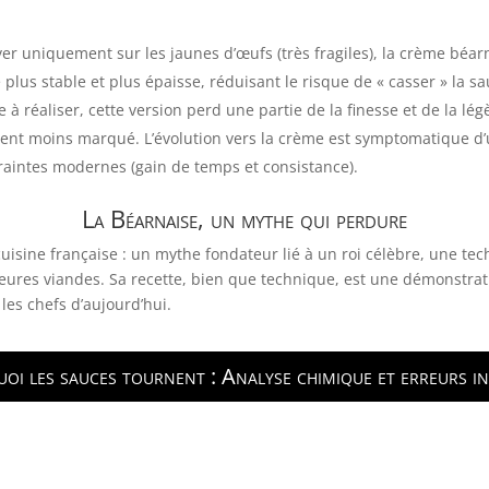
er uniquement sur les jaunes d’œufs (très fragiles), la crème béar
 plus stable et plus épaisse, réduisant le risque de « casser » la s
 à réaliser, cette version perd une partie de la finesse et de la lég
uvent moins marqué. L’évolution vers la crème est symptomatique d’u
ntraintes modernes (gain de temps et consistance).
La Béarnaise, un mythe qui perdure
uisine française : un mythe fondateur lié à un roi célèbre, une t
eures viandes. Sa recette, bien que technique, est une démonstrat
 les chefs d’aujourd’hui.
oi les sauces tournent : Analyse chimique et erreurs inv