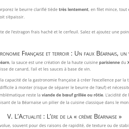
rporez le beurre clarifié tiède
très lentement
, en filet mince, tou
t s’épaissir.
te de l’estragon frais haché et le cerfeuil. Salez et ajoutez une po
ronomie Française et terroir : Un faux Béarnais, un 
Béarn
, la sauce est une création de la haute cuisine
parisienne
du
aisse de canard, l’ail et les sauces à base de vin.
a capacité de la gastronomie française à créer l’excellence par la t
 difficile à monter (risque de séparer le beurre de l’œuf) et nécessi
 emblématique reste la
viande de bœuf grillée ou rôtie
. L’acidité d
faisant de la Béarnaise un pilier de la cuisine classique dans le mon
V. L’Actualité : L’ère de la « crème Béarnaise »
lue, souvent pour des raisons de rapidité, de texture ou de stabili