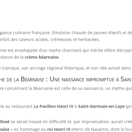
égance culinaire française. Émulsion chaude de jaunes d’œufs et de
parfait des saveurs acides, crémeuses et herbacées.
onomie est enveloppée d’un mythe charmant qui mérite d’être décryp
endance de la
crème béarnaise
.
ce iconique, son ancrage régional théorique, et son rôle actuel dan
he de la Béarnaise : Une naissance impromptue à Sai
aire concernant la Béarnaise est celle de sa naissance, un mythe qu
ule au restaurant
Le Pavillon Henri IV
à
Saint-Germain-en-Laye
(pr
linet
se serait trouvé en difficulté et, par improvisation, aurait cr
naise
» en hommage au
roi Henri IV
(Henri de Navarre), dont le bust