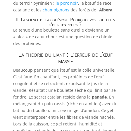
du terroir pyrénéen :
le porc noir
, le bœuf de race
catalane et les
champignons
des forêts de l’
Albera
.
II. La science de la cohésion : Pourquoi vos boulettes
s’effritent-elles ?
La tenue d’une boulette sans qu’elle devienne un
« bloc » de caoutchouc est une question de chimie
des protéines.
La théorie du liant : L’erreur de l’œuf
massif
Beaucoup pensent que l’œuf est la colle universelle.
C’est faux. En chauffant, les protéines de l’œuf
coagulent et se rétractent, expulsant le jus de la
viande. Résultat : une boulette sèche qui finit par se
fendre. Le secret catalan réside dans la
panade
. En
mélangeant du pain rassis (riche en amidon) avec du
lait ou du bouillon, on crée un gel d’amidon. Ce gel
vient s’interposer entre les fibres de viande hachée.
Lors de la cuisson, ce gel retient l’humidité et
empêche la viande de se resserrer trop brutalement.