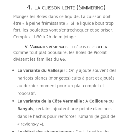
4. La cuisson lente (Simmering)
Plongez les Boles dans ce liquide. La cuisson doit
être « à peine frémissante ». Si le liquide bout trop
fort, les boulettes vont s’entrechoquer et se briser.
Comptez 1h30 à 2h de mijotage.
V. Variantes régionales et débats de clocher
Comme tout plat populaire, les Boles de Picolat
divisent les familles du
66
.
La variante du Vallespir :
On y ajoute souvent des
haricots blancs (mongetes) cuits à part et ajoutés
au dernier moment pour un plat complet et
roboratif.
La variante de la Côte Vermeille :
À
Collioure
ou
Banyuls
, certains ajoutent une pointe d’anchois
dans le hachis pour renforcer l’Umami (le goût de
« reviens-y »).
Le débat des champignons :
Faut-il mettre des