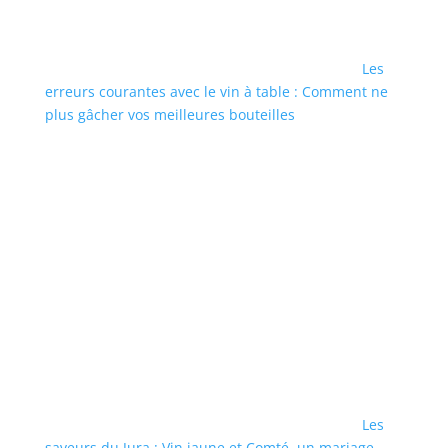
Les
erreurs courantes avec le vin à table : Comment ne
plus gâcher vos meilleures bouteilles
Les
saveurs du Jura : Vin jaune et Comté, un mariage