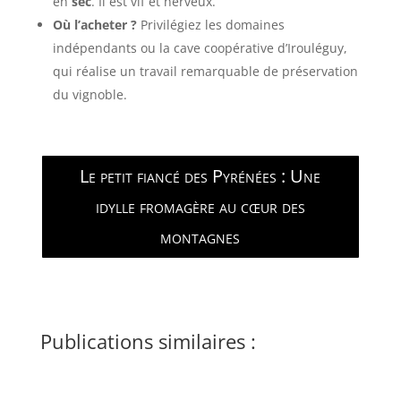
en
sec
. Il est vif et nerveux.
Où l’acheter ?
Privilégiez les domaines
indépendants ou la cave coopérative d’Irouléguy,
qui réalise un travail remarquable de préservation
du vignoble.
Le petit fiancé des Pyrénées : Une
idylle fromagère au cœur des
montagnes
Publications similaires :