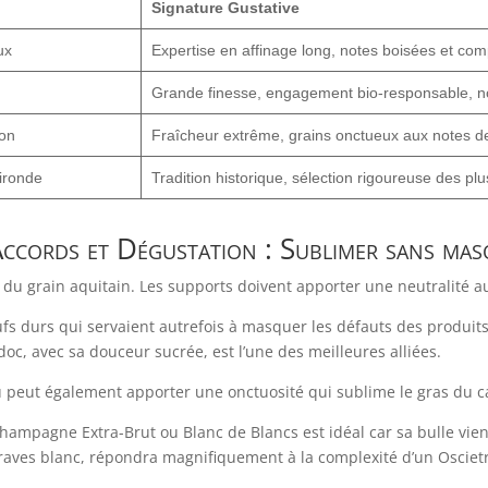
Signature Gustative
ux
Expertise en affinage long, notes boisées et com
Grande finesse, engagement bio-responsable, n
on
Fraîcheur extrême, grains onctueux aux notes de
ironde
Tradition historique, sélection rigoureuse des plu
Accords et Dégustation : Sublimer sans mas
é du grain aquitain. Les supports doivent apporter une neutralité a
fs durs qui servaient autrefois à masquer les défauts des produits 
, avec sa douceur sucrée, est l’une des meilleures alliées.
 peut également apporter une onctuosité qui sublime le gras du ca
Champagne Extra-Brut ou Blanc de Blancs est idéal car sa bulle vien
es blanc, répondra magnifiquement à la complexité d’un Oscietre