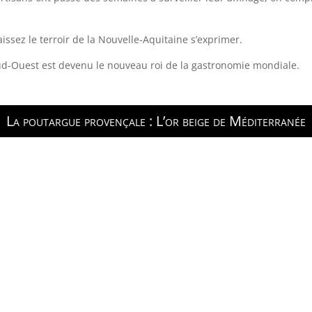
aissez le terroir de la Nouvelle-Aquitaine s’exprimer.
Sud-Ouest est devenu le nouveau roi de la gastronomie mondiale.
La poutargue provençale : L’or beige de Méditerranée