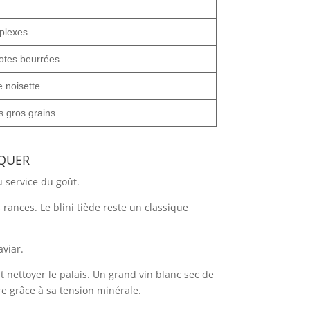
plexes.
otes beurrées.
 noisette.
s gros grains.
quer
u service du goût.
rances. Le blini tiède reste un classique
viar.
t nettoyer le palais. Un grand vin blanc sec de
 grâce à sa tension minérale.