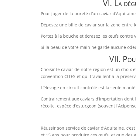
VI. La dég
Pour juger de la pureté d’un caviar d’Aquitaine
Déposez une bille de caviar sur la zone entre 
Portez à la bouche et écrasez les œufs contre v
Si la peau de votre main ne garde aucune odeu
VII. Pou
Choisir le caviar de notre région est un choix 
convention CITES et qui travaillent à la préserv
L’élevage en circuit contrôlé est la seule man
Contrairement aux caviars d’importation dont l
récolte, espèce d’esturgeon (souvent l’Acipenser
Réussir son service de caviar d’Aquitaine, c’es
et 15 ans pour produire ces œufs, et que des a