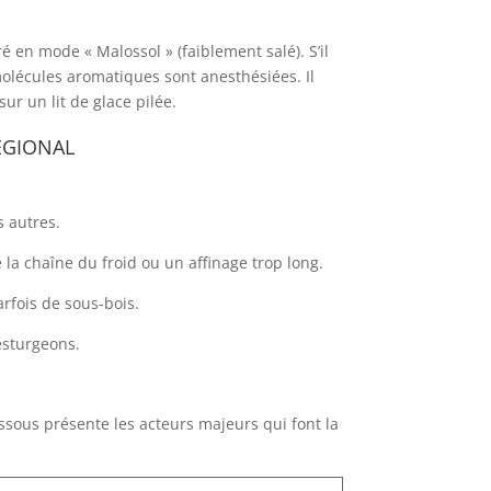
 en mode « Malossol » (faiblement salé). S’il
 molécules aromatiques sont anesthésiées. Il
ur un lit de glace pilée.
égional
s autres.
la chaîne du froid ou un affinage trop long.
arfois de sous-bois.
esturgeons.
ssous présente les acteurs majeurs qui font la