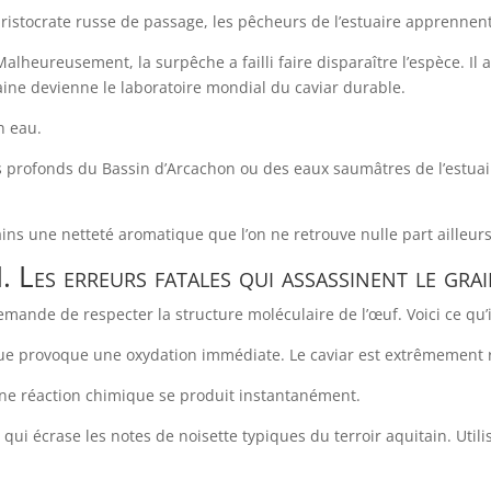
ristocrate russe de passage, les pêcheurs de l’estuaire apprennent
Malheureusement, la surpêche a failli faire disparaître l’espèce. Il
taine devienne le laboratoire mondial du caviar durable.
n eau.
ges profonds du Bassin d’Arcachon ou des eaux saumâtres de l’estua
ins une netteté aromatique que l’on ne retrouve nulle part ailleurs
I. Les erreurs fatales qui assassinent le gra
mande de respecter la structure moléculaire de l’œuf. Voici ce qu’il
llique provoque une oxydation immédiate. Le caviar est extrêmement 
 une réaction chimique se produit instantanément.
qui écrase les notes de noisette typiques du terroir aquitain. Util