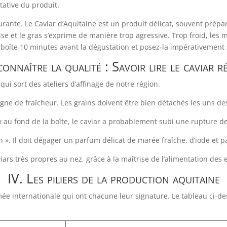
tative du produit.
ante. Le Caviar d’Aquitaine est un produit délicat, souvent préparé
ise et le gras s’exprime de manière trop agressive. Trop froid, les
a boîte 10 minutes avant la dégustation et posez-la impérativement s
econnaître la qualité : Savoir lire le caviar r
ui sort des ateliers d’affinage de notre région.
signe de fraîcheur. Les grains doivent être bien détachés les uns de
au fond de la boîte, le caviar a probablement subi une rupture de 
n ». Il doit dégager un parfum délicat de marée fraîche, d’iode et p
iars très propres au nez, grâce à la maîtrise de l’alimentation des 
IV. Les piliers de la production aquitaine
e internationale qui ont chacune leur signature. Le tableau ci-de