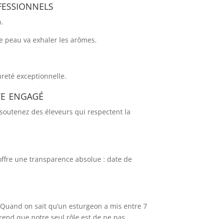
fessionnels
n.
re peau va exhaler les arômes.
reté exceptionnelle.
te engagé
s soutenez des éleveurs qui respectent la
 offre une transparence absolue : date de
e. Quand on sait qu’un esturgeon a mis entre 7
rend que notre seul rôle est de ne pas