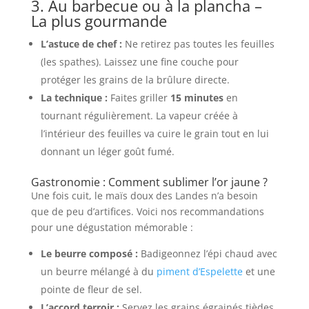
3. Au barbecue ou à la plancha –
La plus gourmande
L’astuce de chef :
Ne retirez pas toutes les feuilles
(les spathes). Laissez une fine couche pour
protéger les grains de la brûlure directe.
La technique :
Faites griller
15 minutes
en
tournant régulièrement. La vapeur créée à
l’intérieur des feuilles va cuire le grain tout en lui
donnant un léger goût fumé.
Gastronomie : Comment sublimer l’or jaune ?
Une fois cuit, le maïs doux des Landes n’a besoin
que de peu d’artifices. Voici nos recommandations
pour une dégustation mémorable :
Le beurre composé :
Badigeonnez l’épi chaud avec
un beurre mélangé à du
piment d’Espelette
et une
pointe de fleur de sel.
L’accord terroir :
Servez les grains égrainés tièdes