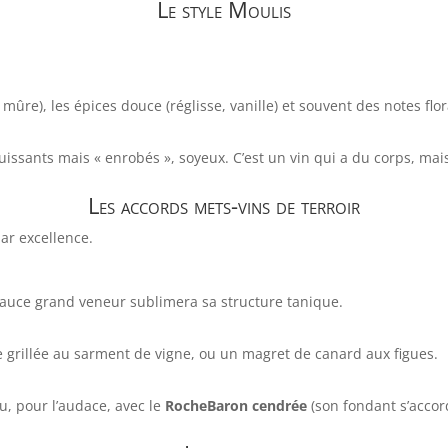
Le style Moulis
, mûre), les épices douce (réglisse, vanille) et souvent des notes fl
issants mais « enrobés », soyeux. C’est un vin qui a du corps, mais
Les accords mets-vins de terroir
par excellence.
 sauce grand veneur sublimera sa structure tanique.
 grillée au sarment de vigne, ou un magret de canard aux figues.
u, pour l’audace, avec le
RocheBaron cendrée
(son fondant s’accor