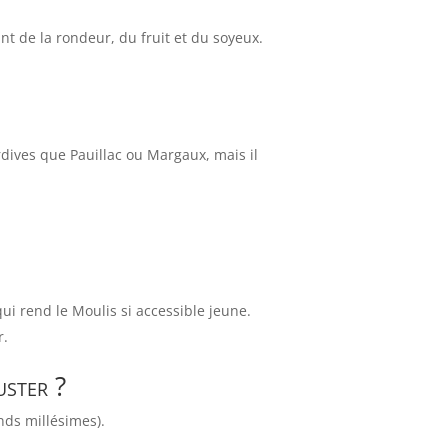
t de la rondeur, du fruit et du soyeux.
rdives que Pauillac ou Margaux, mais il
qui rend le Moulis si accessible jeune.
r.
uster ?
nds millésimes).