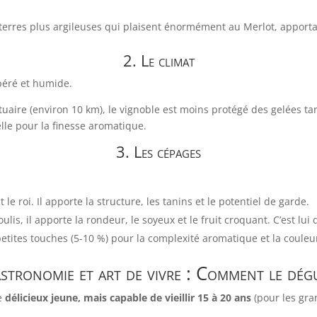
erres plus argileuses qui plaisent énormément au Merlot, apportan
2. Le climat
péré et humide.
tuaire (environ 10 km), le vignoble est moins protégé des gelées ta
elle pour la finesse aromatique.
3. Les cépages
t le roi. Il apporte la structure, les tanins et le potentiel de garde.
lis, il apporte la rondeur, le soyeux et le fruit croquant. C’est lui 
petites touches (5-10 %) pour la complexité aromatique et la couleu
stronomie et art de vivre : Comment le dég
re
délicieux jeune, mais capable de vieillir 15 à 20 ans
(pour les gra