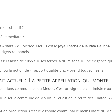
ix prohibitif ?
ité immédiate ?
s « stars » du Médoc, Moulis est le
joyau caché de la Rive Gauche
,
budgets rationnels.
n Cru Classé de 1855 sur ses terres, a dû miser sur une exigence qual
 où la notion de « rapport qualité-prix » prend tout son sens.
ait actuel : La petite appellation qui monte
ellations communales du Médoc. C’est un vignoble « intimiste » où l
ur la seule commune de Moulis, à l’ouest de la route des Châteaux 
es
en production. C’est le vignoble communal le moins vaste du 