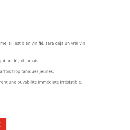
e, s’il est bien vinifié, sera déjà un vrai vin
 qui ne déçoit jamais.
rfois trop taniques jeunes.
frent une buvabilité immédiate irrésistible.
Z