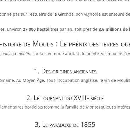
nne pas sur l’estuaire de la Gironde, son vignoble est entouré de f
ges
. Environ
27 000 hectolitres
par an, soit près de
3,6 millions de 
’histoire de Moulis : Le phénix des terres ou
moulis
ou
moulin
, car la commune abritait de nombreux moulins à ven
1. Des origines anciennes
romaine. Au Moyen Âge, sous l’occupation anglaise, le vin de Mouli
2. Le tournant du XVIIIe siècle
parlementaires bordelais (comme la famille de Montesquieu) s’inté
3. Le paradoxe de 1855