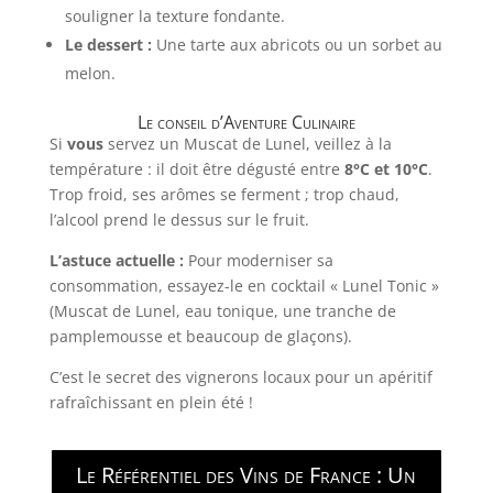
souligner la texture fondante.
Le dessert :
Une tarte aux abricots ou un sorbet au
melon.
Le conseil d’Aventure Culinaire
Si
vous
servez un Muscat de Lunel, veillez à la
température : il doit être dégusté entre
8°C et 10°C
.
Trop froid, ses arômes se ferment ; trop chaud,
l’alcool prend le dessus sur le fruit.
L’astuce actuelle :
Pour moderniser sa
consommation, essayez-le en cocktail « Lunel Tonic »
(Muscat de Lunel, eau tonique, une tranche de
pamplemousse et beaucoup de glaçons).
C’est le secret des vignerons locaux pour un apéritif
rafraîchissant en plein été !
Le Référentiel des Vins de France : Un