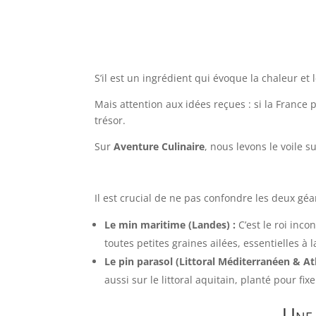
S’il est un ingrédient qui évoque la chaleur et l
Mais attention aux idées reçues : si la France
trésor.
Sur
Aventure Culinaire
, nous levons le voile s
Il est crucial de ne pas confondre les deux gé
Le min maritime (Landes) :
C’est le roi inco
toutes petites graines ailées, essentielles à 
Le pin parasol (Littoral Méditerranéen & At
aussi sur le littoral aquitain, planté pour 
Une 