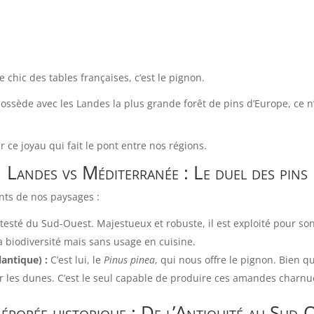
e chic des tables françaises, c’est le pignon.
 possède avec les Landes la plus grande forêt de pins d’Europe, ce n
ur ce joyau qui fait le pont entre nos régions.
Landes vs Méditerranée : Le duel des pins
ants de nos paysages :
ntesté du Sud-Ouest. Majestueux et robuste, il est exploité pour so
la biodiversité mais sans usage en cuisine.
lantique) :
C’est lui, le
Pinus pinea
, qui nous offre le pignon. Bien qu
fixer les dunes. C’est le seul capable de produire ces amandes char
épopée historique : De l’Antiquité au Sud-