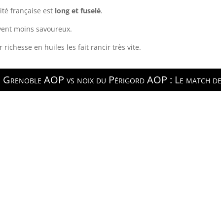
ité française est
long et fuselé
.
uvent moins savoureux.
richesse en huiles les fait rancir très vite.
e Grenoble AOP vs noix du Périgord AOP : Le match de