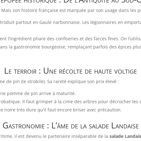
 Mais son histoire française est marquée par son usage dans les p
ntroduit partout en Gaule narbonnaise. Les légionnaires en empor
nt l’ingrédient phare des confiseries et des farces fines. On l’utili
t dans la gastronomie bourgeoise, remplaçant parfois des épices pl
Le terroir : Une récolte de haute voltige
de pin (le strobile). Sa rareté explique son prix élevé :
ne pomme de pin arrive à maturité.
crobatique. Il faut grimper à la cime des arbres pour décrocher les
e noire très dure qu’il faut encore briser avec précaution.
Gastronomie : L’âme de la salade Landaise
aritime, il est devenu le partenaire inséparable de la
salade Landai