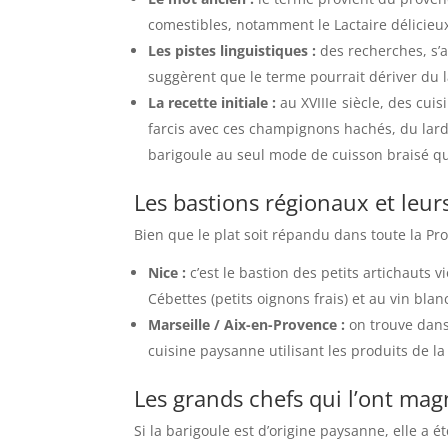
comestibles, notamment le Lactaire délicieu
Les pistes linguistiques :
des recherches, s’a
suggèrent que le terme pourrait dériver du 
La recette initiale :
au
XVIII
e
siècle, des cui
farcis avec ces champignons hachés, du lard e
barigoule au seul mode de cuisson braisé qu
Les bastions régionaux et leur
Bien que le plat soit répandu dans toute la Pro
Nice :
c’est le bastion des petits artichauts v
Cébettes (petits oignons frais) et au vin blan
Marseille / Aix-en-Provence :
on trouve dans 
cuisine paysanne utilisant les produits de la
Les grands chefs qui l’ont mag
Si la barigoule est d’origine paysanne, elle a