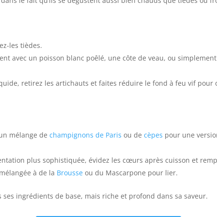
dans le fait qu’ils se dégustent aussi bien chauds que tièdes ou fr
ez-les tièdes.
ment avec un poisson blanc poêlé, une côte de veau, ou simplemen
iquide, retirez les artichauts et faites réduire le fond à feu vif po
 un mélange de
champignons de Paris
ou de
cèpes
pour une version 
tation plus sophistiquée, évidez les cœurs après cuisson et remp
) mélangée à de la
Brousse
ou du Mascarpone pour lier.
s ses ingrédients de base, mais riche et profond dans sa saveur.