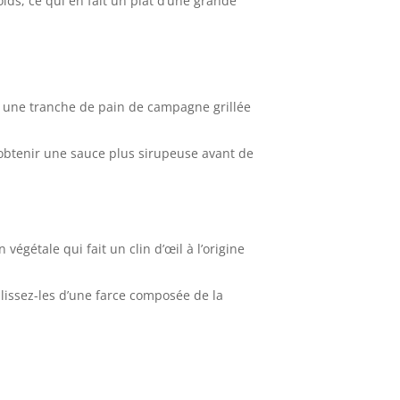
oids, ce qui en fait un plat d’une grande
t une tranche de pain de campagne grillée
ur obtenir une sauce plus sirupeuse avant de
végétale qui fait un clin d’œil à l’origine
lissez-les d’une farce composée de la