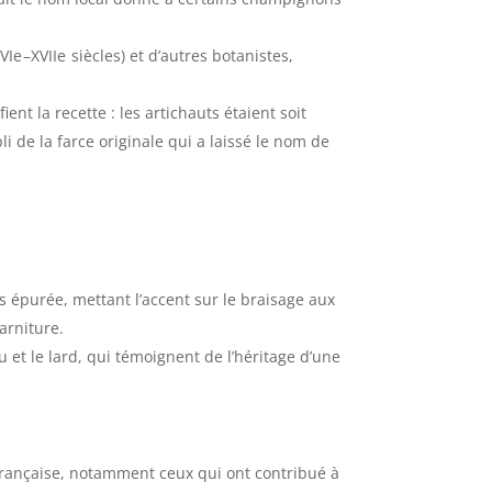
VI
e
–
XVII
e
siècles) et d’autres botanistes,
ient la recette : les artichauts étaient soit
i de la farce originale qui a laissé le nom de
us épurée, mettant l’accent sur le braisage aux
garniture.
u et le lard, qui témoignent de l’héritage d’une
 française, notamment ceux qui ont contribué à