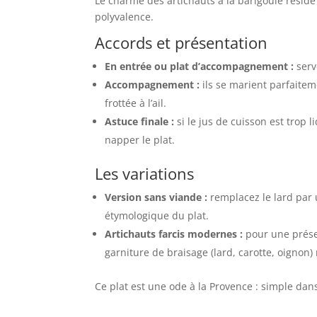
Le charme des artichauts à la barigoule réside 
polyvalence.
Accords et présentation
En entrée ou plat d’accompagnement :
serv
Accompagnement :
ils se marient parfaite
frottée à l’ail.
Astuce finale :
si le jus de cuisson est trop l
napper le plat.
Les variations
Version sans viande :
remplacez le lard par
étymologique du plat.
Artichauts farcis modernes :
pour une présen
garniture de braisage (lard, carotte, oignon
Ce plat est une ode à la Provence : simple dan