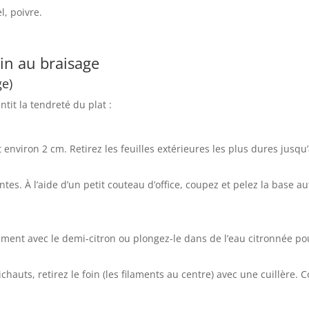
el, poivre.
in au braisage
ge)
tit la tendreté du plat :
t environ
2
cm
. Retirez les feuilles extérieures les plus dures jusqu’
tes. À l’aide d’un petit couteau d’office, coupez et pelez la base a
ment avec le demi-citron ou plongez-le dans de l’eau citronnée pou
tichauts, retirez le foin (les filaments au centre) avec une cuillère