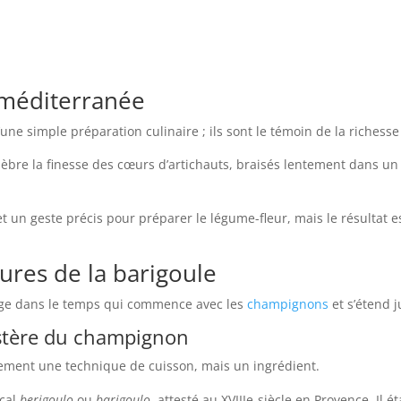
 méditerranée
une simple préparation culinaire ; ils sont le témoin de la richesse 
lèbre la finesse des cœurs d’artichauts, braisés lentement dans un
et un geste précis pour préparer le légume-fleur, mais le résultat
gures de la barigoule
oyage dans le temps qui commence avec les
champignons
et s’étend 
ystère du champignon
alement une technique de cuisson, mais un ingrédient.
nçal
berigoulo
ou
barigoulo
, attesté au
XVIII
e
siècle en Provence. Il é