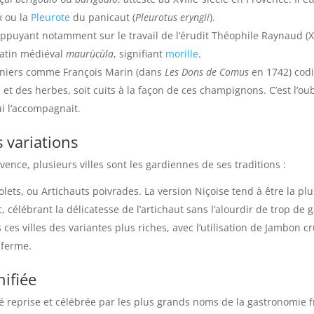
x ou la
Pleurote
du panicaut (
Pleurotus eryngii
).
ppuyant notamment sur le travail de l’érudit Théophile Raynaud (
X
latin médiéval
maurùcùla
, signifiant
morille
.
siniers comme François Marin (dans
Les Dons de Comus
en 1742) codif
t des herbes, soit cuits à la façon de ces champignons. C’est l’oubl
i l’accompagnait.
s variations
vence, plusieurs villes sont les gardiennes de ses traditions :
iolets, ou Artichauts poivrades. La version Niçoise tend à être la pl
c, célébrant la délicatesse de l’artichaut sans l’alourdir de trop de 
ces villes des variantes plus riches, avec l’utilisation de Jambon cr
 ferme.
nifiée
 été reprise et célébrée par les plus grands noms de la gastronomie