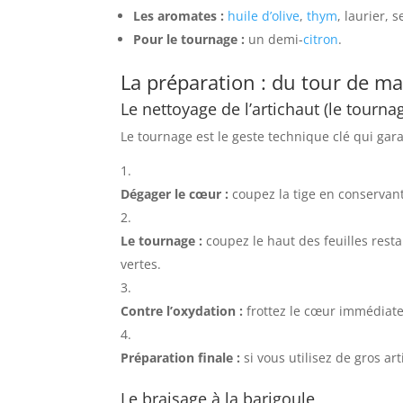
Les aromates :
huile d’olive
,
thym
, laurier, s
Pour le tournage :
un demi-
citron
.
La préparation : du tour de ma
Le nettoyage de l’artichaut (le tourna
Le tournage est le geste technique clé qui garan
Dégager le cœur :
coupez la tige en conservan
Le tournage :
coupez le haut des feuilles restan
vertes.
Contre l’oxydation :
frottez le cœur immédiate
Préparation finale :
si vous utilisez de gros ar
Le braisage à la barigoule