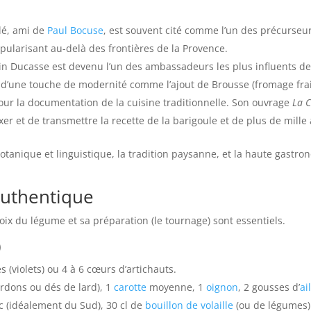
ilé, ami de
Paul Bocuse
, est souvent cité comme l’un des précurseur
opularisant au-delà des frontières de la Provence.
in Ducasse est devenu l’un des ambassadeurs les plus influents de 
 d’une touche de modernité comme l’ajout de Brousse (fromage fra
pour la documentation de la cuisine traditionnelle. Son ouvrage
La C
ixer et de transmettre la recette de la barigoule et de plus de mille
 botanique et linguistique, la tradition paysanne, et la haute gastro
 authentique
hoix du légume et sa préparation (le tournage) sont essentiels.
)
s (violets) ou 4 à 6 cœurs d’artichauts.
ardons ou dés de lard), 1
carotte
moyenne, 1
oignon
, 2 gousses d’
ai
ec (idéalement du Sud), 30 cl de
bouillon de volaille
(ou de légumes)