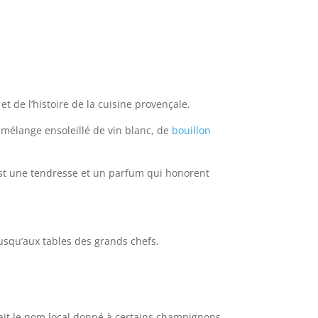
et de l’histoire de la cuisine provençale.
 mélange ensoleillé de vin blanc, de
bouillon
 est une tendresse et un parfum qui honorent
jusqu’aux tables des grands chefs.
tait le nom local donné à certains champignons