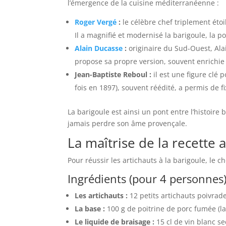
l’émergence de la cuisine méditerranéenne :
Roger Vergé
:
le célèbre chef triplement éto
Il a magnifié et modernisé la barigoule, la p
Alain Ducasse
:
originaire du Sud-Ouest, Ala
propose sa propre version, souvent enrichie
Jean-Baptiste Reboul :
il est une figure clé 
fois en 1897), souvent réédité, a permis de f
La barigoule est ainsi un pont entre l’histoire
jamais perdre son âme provençale.
La maîtrise de la recette
Pour réussir les artichauts à la barigoule, le c
Ingrédients (pour 4 personnes
Les artichauts :
12 petits artichauts poivrade
La base :
100 g de poitrine de porc fumée (l
Le liquide de braisage :
15 cl de vin blanc s