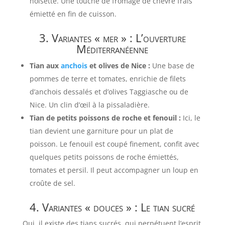
noisette. Une touche de fromage de chèvre frais
émietté en fin de cuisson.
3. Variantes « mer » : L’ouverture
Méditerranéenne
Tian aux
anchois
et olives de Nice :
Une base de
pommes de terre et tomates, enrichie de filets
d’anchois dessalés et d’olives Taggiasche ou de
Nice. Un clin d’œil à la pissaladière.
Tian de petits poissons de roche et fenouil :
Ici, le
tian devient une garniture pour un plat de
poisson. Le fenouil est coupé finement, confit avec
quelques petits poissons de roche émiettés,
tomates et persil. Il peut accompagner un loup en
croûte de sel.
4. Variantes « douces » : Le tian sucré
Oui, il existe des tians sucrés, qui perpétuent l’esprit