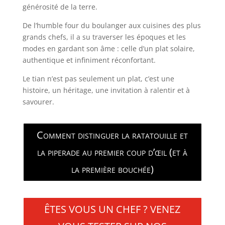
générosité de la terre.
De l’humble four du boulanger aux cuisines des plus
grands chefs, il a su traverser les époques et les
modes en gardant son âme : celle d’un plat solaire,
authentique et infiniment réconfortant.
Le tian n’est pas seulement un plat, c’est une
histoire, un héritage, une invitation à ralentir et à
savourer.
Comment distinguer la ratatouille et
la piperade au premier coup d’œil (et à
la première bouchée)
ÊTES VOUS UN CHEF ? VENEZ