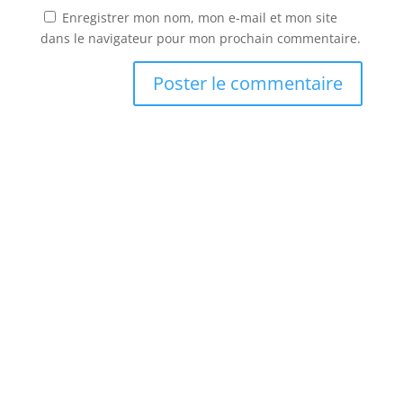
Enregistrer mon nom, mon e-mail et mon site
dans le navigateur pour mon prochain commentaire.
Abonnez vous à la newsletter
Rejoignez les épicuriens d’Aventure
Culinaire !
Recevez chaque semaine nos découvertes