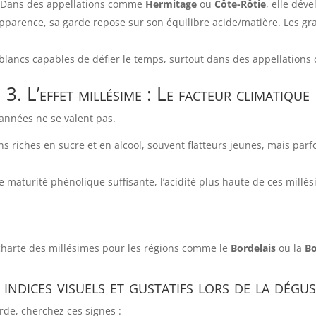
Dans des appellations comme
Hermitage
ou
Côte-Rôtie
, elle dév
apparence, sa garde repose sur son équilibre acide/matière. Les gr
s blancs capables de défier le temps, surtout dans des appellatio
3. L’effet millésime : Le facteur climatique
années ne se valent pas.
ns riches en sucre et en alcool, souvent flatteurs jeunes, mais par
une maturité phénolique suffisante, l’acidité plus haute de ces mill
charte des millésimes pour les régions comme le
Bordelais
ou la
B
 indices visuels et gustatifs lors de la dégu
rde, cherchez ces signes :