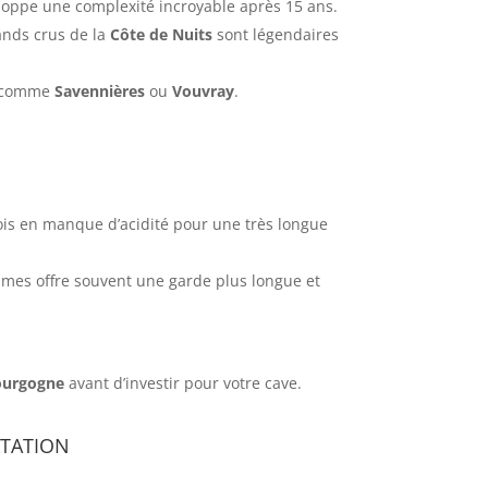
eloppe une complexité incroyable après 15 ans.
ands crus de la
Côte de Nuits
sont légendaires
ns comme
Savennières
ou
Vouvray
.
fois en manque d’acidité pour une très longue
ésimes offre souvent une garde plus longue et
ourgogne
avant d’investir pour votre cave.
station