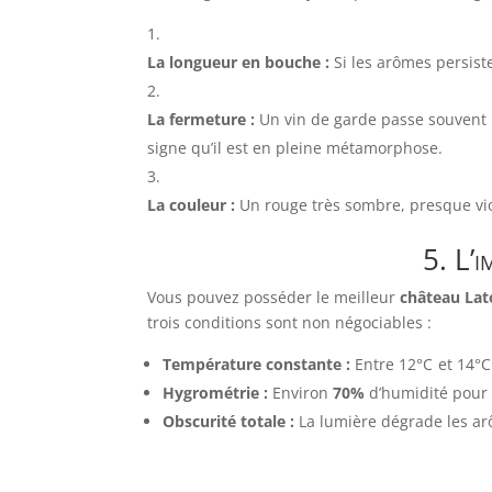
La longueur en bouche :
Si les arômes persiste
La fermeture :
Un vin de garde passe souvent pa
signe qu’il est en pleine métamorphose.
La couleur :
Un rouge très sombre, presque vio
5. L’i
Vous pouvez posséder le meilleur
château Lat
trois conditions sont non négociables :
Température constante :
Entre
12°
C
et
14°
C
Hygrométrie :
Environ
70%
d’humidité pour 
Obscurité totale :
La lumière dégrade les arô