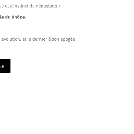
e et d’instinct de dégustateur.
lée du Rhône
.
 évolution, et le dernier à son apogée
er