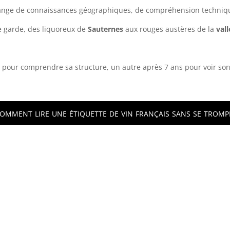
 mélange de connaissances géographiques, de compréhension techniqu
e garde, des liquoreux de
Sauternes
aux rouges austères de la
val
e pour comprendre sa structure, un autre après 7 ans pour voir son
omment lire une étiquette de vin français sans se tromp