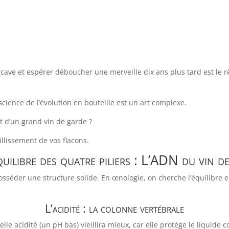
 cave et espérer déboucher une merveille dix ans plus tard est le r
 science de l’évolution en bouteille est un art complexe.
 d’un grand vin de garde ?
eillissement de vos flacons.
quilibre des quatre piliers : L’ADN du vin d
 posséder une structure solide. En œnologie, on cherche l’équilibr
L’acidité : la colonne vertébrale
lle acidité (un pH bas) vieillira mieux, car elle protège le liquide c