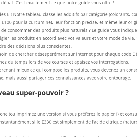
 débat. C’est exactement ce que notre guide vous offre !
es E ! Notre tableau classe les additifs par catégorie (colorants, c
 E100 pour la curcumine), leur fonction précise, et même leur orig
de consommer des produits plus naturels ? Le guide vous indique l’o
légier les produits en accord avec vos valeurs et votre mode de vi
re des décisions plus conscientes.
soin de chercher désespérément sur internet pour chaque code E ! 
gnez du temps lors de vos courses et apaisez vos interrogations.
renant mieux ce qui compose les produits, vous devenez un conso
, mais aussi partager ces connaissances avec votre entourage.
veau super-pouvoir ?
ne (ou imprimez une version si vous préférez le papier !) et cons
instantanément si le E330 est simplement de l’acide citrique (nature