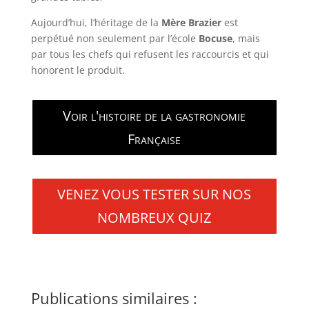
Aujourd’hui, l’héritage de la
Mère Brazier
est
perpétué non seulement par l’école
Bocuse
, mais
par tous les chefs qui refusent les raccourcis et qui
honorent le produit.
Voir l'histoire de la gastronomie
Française
VENEZ VOUS TESTER SUR NOS
NOMBREUX QUIZ
Publications similaires :