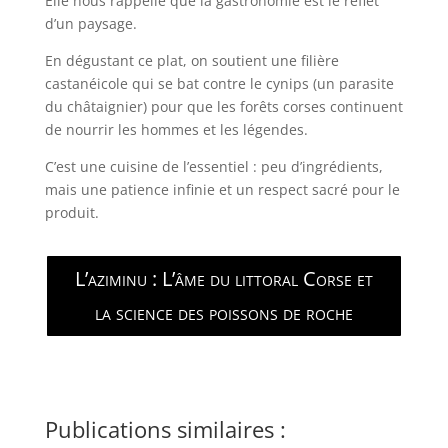
Elle nous rappelle que la gastronomie est le reflet
d’un paysage.
En dégustant ce plat, on soutient une filière
castanéicole qui se bat contre le cynips (un parasite
du châtaignier) pour que les forêts corses continuent
de nourrir les hommes et les légendes.
C’est une cuisine de l’essentiel : peu d’ingrédients,
mais une patience infinie et un respect sacré pour le
produit.
L’aziminu : L’âme du littoral Corse et
la science des poissons de roche
Publications similaires :