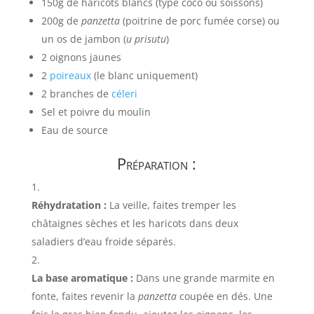
150g de haricots blancs (type coco ou soissons)
200g de
panzetta
(poitrine de porc fumée corse) ou
un os de jambon (
u prisutu
)
2 oignons jaunes
2
poireaux
(le blanc uniquement)
2 branches de
céleri
Sel et poivre du moulin
Eau de source
Préparation :
Réhydratation :
La veille, faites tremper les
châtaignes sèches et les haricots dans deux
saladiers d’eau froide séparés.
La base aromatique :
Dans une grande marmite en
fonte, faites revenir la
panzetta
coupée en dés. Une