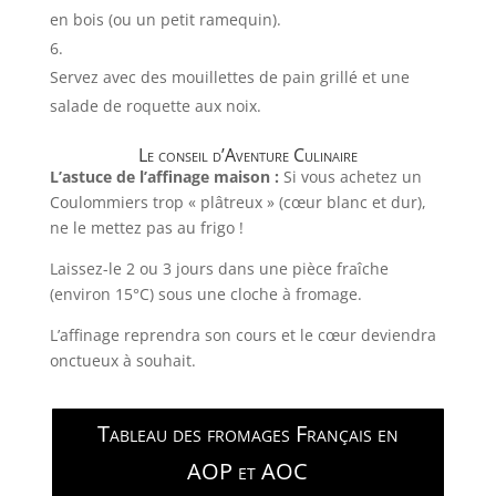
en bois (ou un petit ramequin).
Servez avec des mouillettes de pain grillé et une
salade de roquette aux noix.
Le conseil d’Aventure Culinaire
L’astuce de l’affinage maison :
Si vous achetez un
Coulommiers trop « plâtreux » (cœur blanc et dur),
ne le mettez pas au frigo !
Laissez-le 2 ou 3 jours dans une pièce fraîche
(environ 15°C) sous une cloche à fromage.
L’affinage reprendra son cours et le cœur deviendra
onctueux à souhait.
Tableau des fromages Français en
AOP et AOC