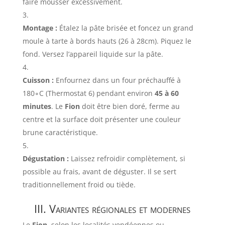
faire mousser excessivement.
Montage :
Étalez la pâte brisée et foncez un grand
moule à tarte à bords hauts (
26
à
28
cm
). Piquez le
fond. Versez l’appareil liquide sur la pâte.
Cuisson :
Enfournez dans un four préchauffé à
18
0
∘
C
(Thermostat 6) pendant environ
45
à
60
minutes
. Le
Fion
doit être bien doré, ferme au
centre et la surface doit présenter une couleur
brune caractéristique.
Dégustation :
Laissez refroidir complètement, si
possible au frais, avant de déguster. Il se sert
traditionnellement froid ou tiède.
III. Variantes régionales et modernes
Le
Fion
, selon les localités vendéennes ou