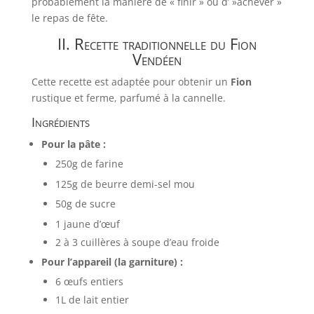
probablement la manière de « finir » ou d’ »achever »
le repas de fête.
II. Recette traditionnelle du Fion
Vendéen
Cette recette est adaptée pour obtenir un
Fion
rustique et ferme, parfumé à la cannelle.
Ingrédients
Pour la pâte :
250
g
de farine
125
g
de beurre demi-sel mou
50
g
de sucre
1
jaune d’œuf
2
à
3
cuillères à soupe d’eau froide
Pour l’appareil (la garniture) :
6
œufs entiers
1
L
de lait entier