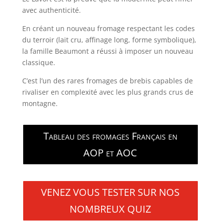
avec authenticité.
En créant un nouveau fromage respectant les codes
du terroir (lait cru, affinage long, forme symbolique),
la famille Beaumont a réussi à imposer un nouveau
classique.
C’est l’un des rares fromages de brebis capables de
rivaliser en complexité avec les plus grands crus de
montagne.
Tableau des fromages Français en
AOP et AOC
VENEZ VOUS TESTER SUR NOS
NOMBREUX QUIZ