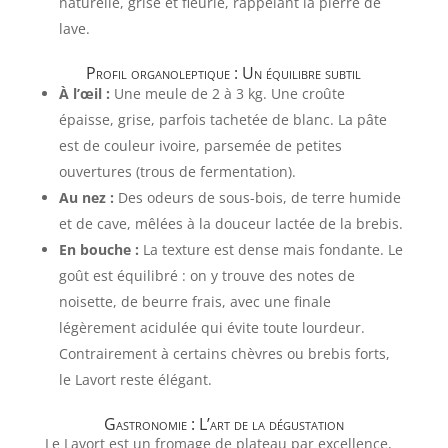
naturelle, grise et fleurie, rappelant la pierre de
lave.
Profil organoleptique : Un équilibre subtil
À l’œil :
Une meule de 2 à 3 kg. Une croûte
épaisse, grise, parfois tachetée de blanc. La pâte
est de couleur ivoire, parsemée de petites
ouvertures (trous de fermentation).
Au nez :
Des odeurs de sous-bois, de terre humide
et de cave, mêlées à la douceur lactée de la brebis.
En bouche :
La texture est dense mais fondante. Le
goût est équilibré : on y trouve des notes de
noisette, de beurre frais, avec une finale
légèrement acidulée qui évite toute lourdeur.
Contrairement à certains chèvres ou brebis forts,
le Lavort reste élégant.
Gastronomie : L’art de la dégustation
Le Lavort est un fromage de plateau par excellence,