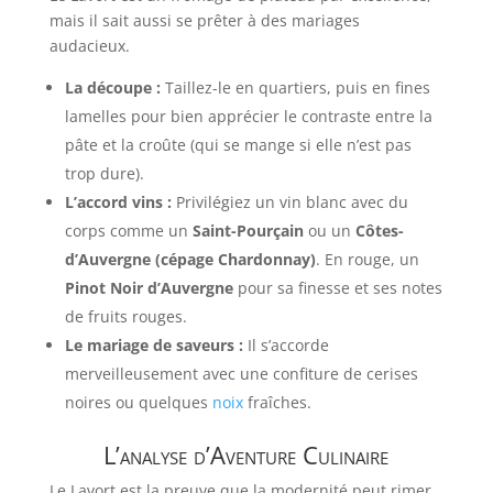
mais il sait aussi se prêter à des mariages
audacieux.
La découpe :
Taillez-le en quartiers, puis en fines
lamelles pour bien apprécier le contraste entre la
pâte et la croûte (qui se mange si elle n’est pas
trop dure).
L’accord vins :
Privilégiez un vin blanc avec du
corps comme un
Saint-Pourçain
ou un
Côtes-
d’Auvergne (cépage Chardonnay)
. En rouge, un
Pinot Noir d’Auvergne
pour sa finesse et ses notes
de fruits rouges.
Le mariage de saveurs :
Il s’accorde
merveilleusement avec une confiture de cerises
noires ou quelques
noix
fraîches.
L’analyse d’Aventure Culinaire
Le Lavort est la preuve que la modernité peut rimer