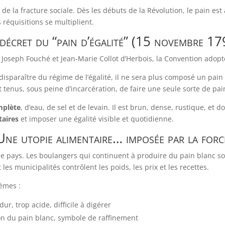
 de la fracture sociale. Dès les débuts de la Révolution, le pain es
 réquisitions se multiplient.
décret du “pain d’égalité” (15 novembre 17
Joseph Fouché et Jean-Marie Collot d’Herbois, la Convention adopte
isparaître du régime de l’égalité, il ne sera plus composé un pain 
tenus, sous peine d’incarcération, de faire une seule sorte de pain 
mplète
, d’eau, de sel et de levain. Il est brun, dense, rustique, et
taires
et imposer une égalité visible et quotidienne.
Une utopie alimentaire… imposée par la forc
 le pays. Les boulangers qui continuent à produire du pain blanc so
es municipalités contrôlent les poids, les prix et les recettes.
èmes :
ur, trop acide, difficile à digérer
ion du pain blanc, symbole de raffinement