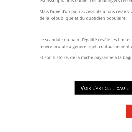
est assoupli, puis oublié. Les boulangers rec
Mais l’idée d’un pain accessible à tous reste viv
de la République et du quotidien populaire.
Le scandale du pain d’égalité révèle les limites
œuvre brutale a généré rejet, contournement et
Et son histoire, de la miche paysanne à la bagu
Voir l'article : Eau e