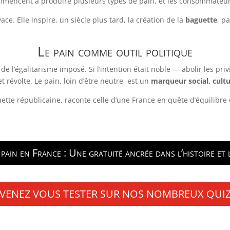
ommencent à produire plusieurs types de pain, et les consommateurs
ace. Elle inspire, un siècle plus tard, la création de la
baguette
, p
Le pain comme outil politique
 de l’égalitarisme imposé. Si l’intention était noble — abolir les pr
 révolte. Le pain, loin d’être neutre, est un
marqueur social, cultu
ette républicaine, raconte celle d’une France en quête d’équilibre e
t pain en France : Une gratuité ancrée dans l’histoire et
VENEZ VOUS TESTER SUR NOS NOMBREUX QUI