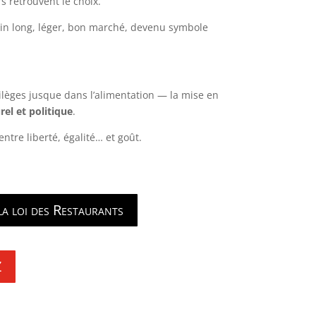
 retrouvent le choix.
ain long, léger, bon marché, devenu symbole
ivilèges jusque dans l’alimentation — la mise en
rel et politique
.
ntre liberté, égalité… et goût.
 la loi des Restaurants
Z