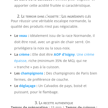
apporter cette acidité fruitée si caractéristique.
2. Le terroir dans l’assiette : Les ingrédients clés
Pour réussir une véritable escalope normande, la
qualité des produits n’est pas négociable.
Le
veau
:
Idéalement issu de la race Normande, il
doit être rosé, avec un grain de chair serré. On
privilégiera la noix ou la sous-noix.
La
crème
:
Elle doit être
AOP d’Isigny
. Une crème
épaisse
, riche (minimum 35% de MG), qui ne
« tranche » pas à la cuisson.
Les
champignons
:
Des champignons de Paris bien
fermes, de préférence de couche.
Le
déglaçage
:
Un Calvados de pays, boisé et
puissant, pour le flambage.
3. La recette authentique
Temps de préparation :
15 min |
Temps de cuisson :