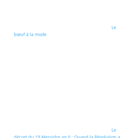
Le
bœuf à la mode
Le
décret du 19 Messidor an II : Quand la Révolution a