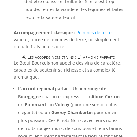
doit être épaisse et brillante. Si elle est trop
liquide, retirez la viande et les légumes et faites
réduire la sauce à feu vif.
Accompagnement classique :
Pommes de terre
vapeur, purée de pommes de terre, ou simplement
du pain frais pour saucer.
4. Les accords mets et vins : L’harmonie parfaite
Le Bœuf Bourguignon appelle des vins de caractère,
capables de soutenir sa richesse et sa complexité
aromatique.
L’accord régional parfait :
Un
vin rouge de
Bourgogne
charnu et expressif. Un
Aloxe-Corton
,
un
Pommard
, un
Volnay
(pour une version plus
élégante) ou un
Gevrey-Chambertin
pour un vin
plus puissant. Ces Pinots Noirs, avec leurs notes
de fruits rouges mûrs, de sous-bois et leurs tanins
soyeux, épousent parfaitement la texture fondante