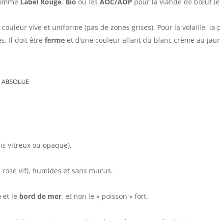
 comme
Label Rouge
,
Bio
ou les
AOC/AOP
pour la viande de bœuf (e
couleur vive et uniforme (pas de zones grises). Pour la volaille, la
. Il doit être
ferme
et d’une couleur allant du blanc crème au jau
r absolue
is vitreux ou opaque).
 rose vif), humides et sans mucus.
e
et le
bord de mer
, et non le « poisson » fort.