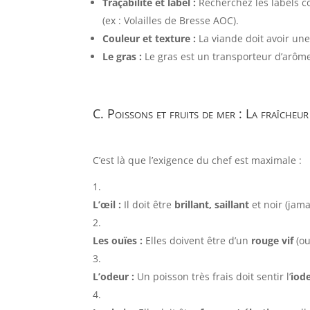
Traçabilité et label :
Recherchez les labels
(ex : Volailles de Bresse AOC).
Couleur et texture :
La viande doit avoir une 
Le gras :
Le gras est un transporteur d’arômes
C. Poissons et fruits de mer : La fraîcheu
C’est là que l’exigence du chef est maximale :
L’œil :
Il doit être
brillant, saillant
et noir (jama
Les ouïes :
Elles doivent être d’un
rouge vif
(ou
L’odeur :
Un poisson très frais doit sentir l’
iod