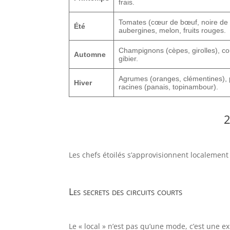
frais.
Tomates (cœur de bœuf, noire de 
Été
aubergines, melon, fruits rouges.
Champignons (cèpes, girolles), co
Automne
gibier.
Agrumes (oranges, clémentines), 
Hiver
racines (panais, topinambour).
2
Les chefs étoilés s’approvisionnent localement
Les secrets des circuits courts
Le « local » n’est pas qu’une mode, c’est une e