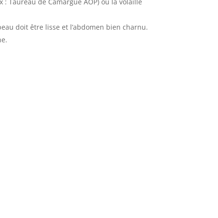
x : Taureau de Camargue AOP) ou la volaille
 peau doit être lisse et l’abdomen bien charnu.
ne.