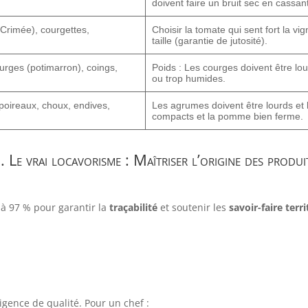
doivent faire un bruit sec en cassant
Crimée), courgettes,
Choisir la tomate qui sent fort la vi
taille (garantie de jutosité).
urges (potimarron), coings,
Poids : Les courges doivent être lo
ou trop humides.
poireaux, choux, endives,
Les agrumes doivent être lourds et l
compacts et la pomme bien ferme.
. Le vrai locavorisme : Maîtriser l’origine des produi
 à 97 % pour garantir la
traçabilité
et soutenir les
savoir-faire terr
xigence de qualité. Pour un chef :