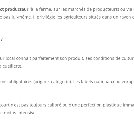
ect producteur
(à la ferme, sur les marchés de producteurs) ou via 
ve pas lui-même, il privilégie les agriculteurs situés dans un rayon
 ?
r local connaît parfaitement son produit, ses conditions de culture 
a cueillette.
ns obligatoires (origine, catégorie). Les labels nationaux ou europ
 court n’est pas toujours calibré ou d’une perfection plastique imm
re moins intensive.