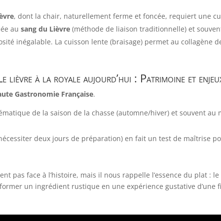
ièvre
, dont la chair, naturellement ferme et foncée, requiert une cu
liée au
sang du Lièvre
(méthode de liaison traditionnelle) et souven
ité inégalable. La cuisson lente (braisage) permet au collagène de
Le lièvre à la royale aujourd’hui : Patrimoine et enjeu
ute Gastronomie Française
.
ématique de la saison de la chasse (automne/hiver) et souvent a
écessiter deux jours de préparation) en fait un test de maîtrise po
nt pas face à l’histoire, mais il nous rappelle l’essence du plat : l
sformer un ingrédient rustique en une expérience gustative d’une 