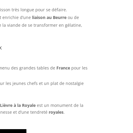
isson très longue pour se défaire.
t enrichie d’une
liaison au Beurre
ou de
 la viande de se transformer en gélatine,
x
u menu des grandes tables de
France
pour les
ur les jeunes chefs et un plat de nostalgie
e
Lièvre à la Royale
est un monument de la
finesse et d’une tendreté
royales
.