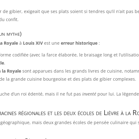
 de gibier, exigeait que ses plats soient si tendres qu’il n’ait pas
du confit.
 un mythe)
la Royale
à
Louis XIV
est une
erreur historique
:
orme codifiée (avec la farce élaborée, le braisage long et l’utilisatio
cle
.
à la Royale
sont apparues dans les grands livres de cuisine, nota
e de la grande cuisine bourgeoise et des plats de gibier complexes.
uche d’un roi édenté, mais il ne fut pas
inventé
pour lui. La légende
racines régionales et les deux écoles de Lièvre à la R
 géographique, mais deux grandes écoles de pensée culinaire qui s