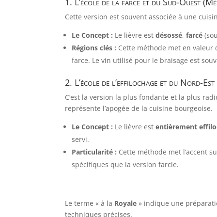
1. L’école de la farce et du Sud-Ouest (M
Cette version est souvent associée à une cuisi
Le Concept :
Le lièvre est
désossé
,
farcé
(sou
Régions clés :
Cette méthode met en valeur 
farce. Le vin utilisé pour le braisage est s
2. L’école de l’effilochage et du Nord-Es
C’est la version la plus fondante et la plus ra
représente l’apogée de la cuisine bourgeoise.
Le Concept :
Le lièvre est
entièrement effil
servi.
Particularité :
Cette méthode met l’accent su
spécifiques que la version farcie.
Le terme « à la
Royale
» indique une préparat
techniques précises.