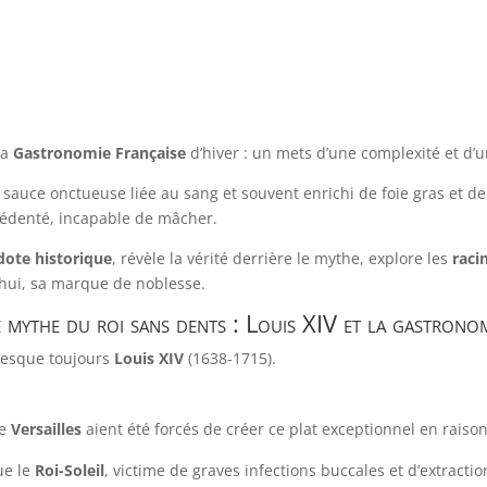
la
Gastronomie Française
d’hiver : un mets d’une complexité et d’u
sauce onctueuse liée au sang et souvent enrichi de foie gras et de 
édenté, incapable de mâcher.
dote historique
, révèle la vérité derrière le mythe, explore les
raci
’hui, sa marque de noblesse.
 mythe du roi sans dents : Louis XIV et la gastrono
presque toujours
Louis XIV
(1638-1715).
de
Versailles
aient été forcés de créer ce plat exceptionnel en raiso
ue le
Roi-Soleil
, victime de graves infections buccales et d’extractio