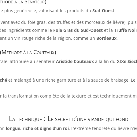
éthode à la Sénateur)
ne plus généreuse, valorisant les produits du
Sud-Ouest
.
vent avec du foie gras, des truffes et des morceaux de lièvre), puis r
des ingrédients comme le
Foie Gras du Sud-Ouest
et la
Truffe Noi
ouvent un vin rouge riche de la région, comme un
Bordeaux
.
t (Méthode à la Couteaux)
dicale, attribuée au sénateur
Aristide Couteaux
à la fin du
XIXe Sièc
oché
et mélangé à une riche garniture et à la sauce de braisage. Le 
r la transformation complète de la texture et est techniquement 
La technique : Le secret d’une viande qui fond
ion
longue, riche et digne d’un roi
. L’extrême tendreté du lièvre n’