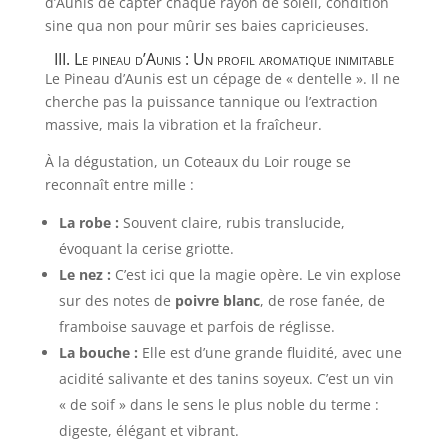
d’Aunis de capter chaque rayon de soleil, condition
sine qua non pour mûrir ses baies capricieuses.
III. Le pineau d’Aunis : Un profil aromatique inimitable
Le Pineau d’Aunis est un cépage de « dentelle ». Il ne
cherche pas la puissance tannique ou l’extraction
massive, mais la vibration et la fraîcheur.
À la dégustation, un Coteaux du Loir rouge se
reconnaît entre mille :
La robe :
Souvent claire, rubis translucide,
évoquant la cerise griotte.
Le nez :
C’est ici que la magie opère. Le vin explose
sur des notes de
poivre blanc
, de rose fanée, de
framboise sauvage et parfois de réglisse.
La bouche :
Elle est d’une grande fluidité, avec une
acidité salivante et des tanins soyeux. C’est un vin
« de soif » dans le sens le plus noble du terme :
digeste, élégant et vibrant.