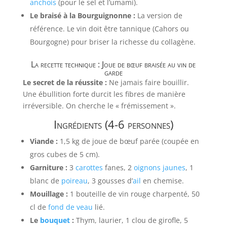
anchois
(pour le sel et l’umami).
Le braisé à la Bourguignonne :
La version de
référence. Le vin doit être tannique (Cahors ou
Bourgogne) pour briser la richesse du collagène.
La recette technique : Joue de bœuf braisée au vin de
garde
Le secret de la réussite :
Ne jamais faire bouillir.
Une ébullition forte durcit les fibres de manière
irréversible. On cherche le « frémissement ».
Ingrédients (4-6 personnes)
Viande :
1,5 kg de joue de bœuf parée (coupée en
gros cubes de 5 cm).
Garniture :
3
carottes
fanes, 2
oignons jaunes
, 1
blanc de
poireau
, 3 gousses d’
ail
en chemise.
Mouillage :
1 bouteille de vin rouge charpenté, 50
cl de
fond de veau
lié.
Le
bouquet
:
Thym, laurier, 1 clou de girofle, 5