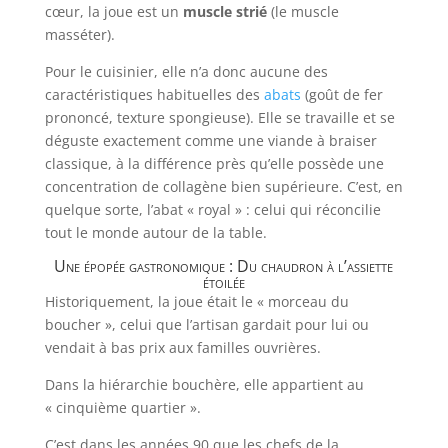
cœur, la joue est un
muscle strié
(le muscle
masséter).
Pour le cuisinier, elle n’a donc aucune des
caractéristiques habituelles des
abats
(goût de fer
prononcé, texture spongieuse). Elle se travaille et se
déguste exactement comme une viande à braiser
classique, à la différence près qu’elle possède une
concentration de collagène bien supérieure. C’est, en
quelque sorte, l’abat « royal » : celui qui réconcilie
tout le monde autour de la table.
Une épopée gastronomique : Du chaudron à l’assiette
étoilée
Historiquement, la joue était le « morceau du
boucher », celui que l’artisan gardait pour lui ou
vendait à bas prix aux familles ouvrières.
Dans la hiérarchie bouchère, elle appartient au
« cinquième quartier ».
C’est dans les années 90 que les chefs de la