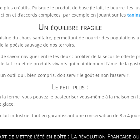
re plus créatifs. Puisque le produit de base (le lait, le beurre, les 
ction et d’accords complexes, par exemple en jouant sur les
tanin
Un équilibre fragile
uisine du chaos sanitaire, permettant de nourrir des populations u
e la poésie sauvage de nos terroirs.
 de savoir naviguer entre les deux : profiter de la sécurité offerte 
de lait cru et de produits vivants qui maintiennent l’âme de la gas
 un outil qui, bien compris, doit servir le goût et non l’asservir.
Le petit plus :
 à la ferme, vous pouvez le pasteuriser vous-même à la maison en 
 glace.
lait industriel tout en garantissant une conservation de 3 à 4 jour
art de mettre l’été en boîte : La révolution Française q