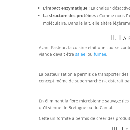
L’impact enzymatique :
La chaleur désactive
La structure des protéines :
Comme nous l’av
moléculaire. Dans le lait, elle altère légèrem
II. La
Avant Pasteur, la cuisine était une course con
viande devait être
salée
ou
fumée
.
La pasteurisation a permis de transporter des d
concept même de supermarché n’existerait pa
En éliminant la flore microbienne sauvage (les 
qu’il vienne de Bretagne ou du Cantal.
Cette uniformité a permis de créer des produit
III. L