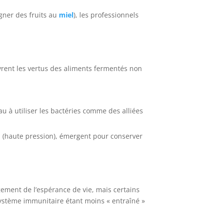
gner des fruits au
miel
), les professionnels
vrent les vertus des aliments fermentés non
à utiliser les bactéries comme des alliées
d (haute pression), émergent pour conserver
ngement de l’espérance de vie, mais certains
système immunitaire étant moins « entraîné »