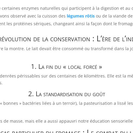
 certaines enzymes naturelles qui participent à la digestion et 
ons observé avec la cuisson des
légumes rôtis
ou de la viande d
ent les protéines sériques, changeant ainsi la façon dont le fromage 
 révolution de la conservation : L’ère de l’in
tre la montre. Le lait devait être consommé ou transformé dans la j
1. La fin du « local forcé »
enrées périssables sur des centaines de kilomètres. Elle est la mèr
s.
2. La standardisation du goût
« bonnes » bactéries liées à un terroir), la pasteurisation a lissé l
s de masse, mais elle a aussi appauvri notre éducation sensorielle
e cas particulier du fromage : Le combat du l