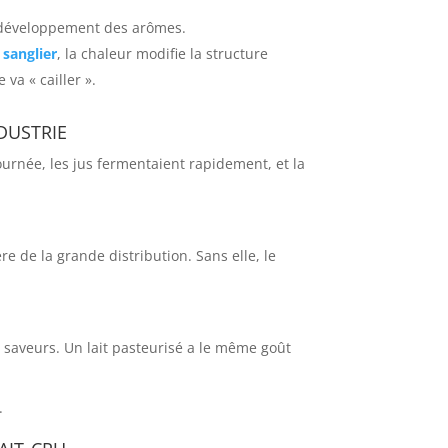
au développement des arômes.
e
sanglier
, la chaleur modifie la structure
va « cailler ».
dustrie
ournée, les jus fermentaient rapidement, et la
e de la grande distribution. Sans elle, le
es saveurs. Un lait pasteurisé a le même goût
.
ait cru