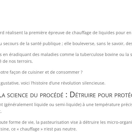
nard réalisent la première épreuve de chauffage de liquides pour e
u secours de la santé publique ; elle bouleverse, sans le savoir, des
ies en éradiquant des maladies comme la tuberculose bovine ou la s
é de nos terroirs.
otre façon de cuisiner et de consommer ?
gustative, voici l’histoire d’une révolution silencieuse.
 La science du procédé : Détruire pour proté
ent (généralement liquide ou semi-liquide) à une température préc
.
oute forme de vie, la pasteurisation vise à détruire les micro-orga
sine, ce « chauffage » n’est pas neutre.