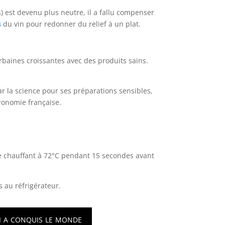
jus) est devenu plus neutre, il a fallu compenser
s
du vin pour redonner du relief à un plat.
rbaines croissantes avec des produits sains.
par la science pour ses préparations sensibles,
tronomie française.
le chauffant à 72°C pendant 15 secondes avant
s au réfrigérateur.
ui a conquis le monde