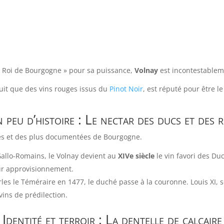
« Roi de Bourgogne » pour sa puissance,
Volnay
est incontestableme
uit que des vins rouges issus du
Pinot Noir
, est réputé pour être le
 peu d’histoire : Le nectar des ducs et des r
nnes et des plus documentées de Bourgogne.
Gallo-Romains, le Volnay devient au
XIVe siècle
le vin favori des Du
eur approvisionnement.
les le Téméraire en 1477, le duché passe à la couronne. Louis XI, sé
 vins de prédilection.
Identité et terroir : La dentelle de calcaire