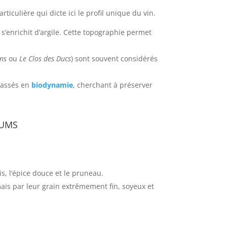
iculière qui dicte ici le profil unique du vin.
l s’enrichit d’argile. Cette topographie permet
ns
ou
Le Clos des Ducs
) sont souvent considérés
 passés en
biodynamie
, cherchant à préserver
fums
is, l’épice douce et le pruneau.
mais par leur grain extrêmement fin, soyeux et