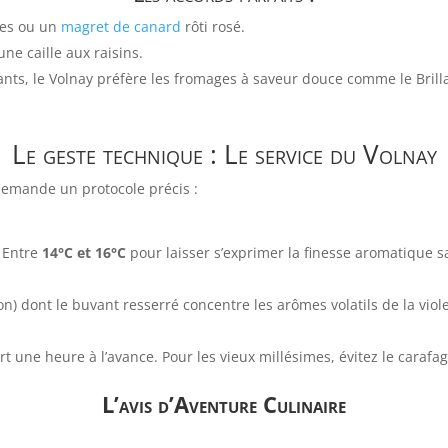
les ou un
magret de canard
rôti rosé.
ne caille aux raisins.
ts, le Volnay préfère les fromages à saveur douce comme le Brill
Le geste technique : Le service du Volnay
 demande un protocole précis :
. Entre
14°C et 16°C
pour laisser s’exprimer la finesse aromatique sa
n) dont le buvant resserré concentre les arômes volatils de la viole
 une heure à l’avance. Pour les vieux millésimes, évitez le carafage
L’avis d’Aventure Culinaire