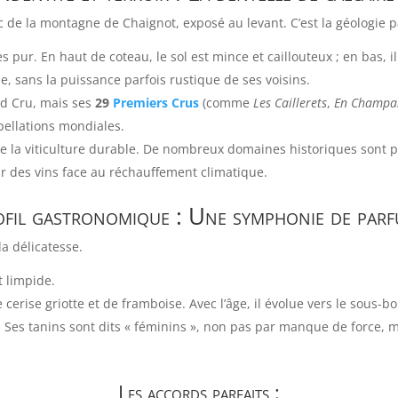
 de la montagne de Chaignot, exposé au levant. C’est la géologie part
s pur. En haut de coteau, le sol est mince et caillouteux ; en bas, i
e, sans la puissance parfois rustique de ses voisins.
d Cru, mais ses
29
Premiers Crus
(comme
Les Caillerets
,
En Champa
ellations mondiales.
 de la viticulture durable. De nombreux domaines historiques sont
eur des vins face au réchauffement climatique.
fil gastronomique : Une symphonie de par
la délicatesse.
t limpide.
erise griotte et de framboise. Avec l’âge, il évolue vers le sous-bo
e. Ses tanins sont dits « féminins », non pas par manque de force, 
Les accords parfaits :