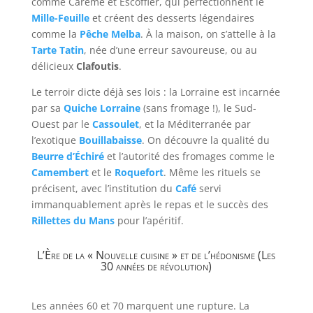
comme Carême et Escoffier, qui perfectionnent le
Mille-Feuille
et créent des desserts légendaires
comme la
Pêche Melba
. À la maison, on s’attelle à la
Tarte Tatin
, née d’une erreur savoureuse, ou au
délicieux
Clafoutis
.
Le terroir dicte déjà ses lois : la Lorraine est incarnée
par sa
Quiche Lorraine
(sans fromage !), le Sud-
Ouest par le
Cassoulet
, et la Méditerranée par
l’exotique
Bouillabaisse
. On découvre la qualité du
Beurre d’Échiré
et l’autorité des fromages comme le
Camembert
et le
Roquefort
. Même les rituels se
précisent, avec l’institution du
Café
servi
immanquablement après le repas et le succès des
Rillettes du Mans
pour l’apéritif.
L’Ère de la « Nouvelle cuisine » et de l’hédonisme (Les
30 années de révolution)
Les années 60 et 70 marquent une rupture. La