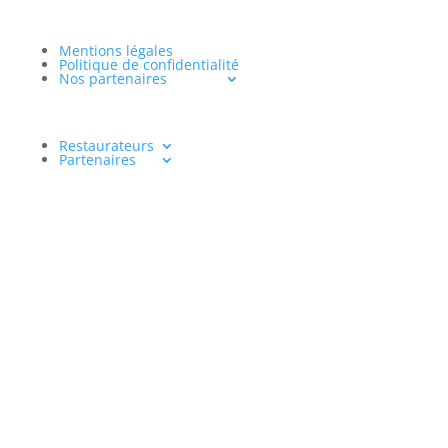
Mentions légales
Politique de confidentialité
Nos partenaires
Restaurateurs
Partenaires
www.aventureculinaire.fr
2026
« L’abus d’alcool est dangereux pour la santé, à
consommer avec modération »