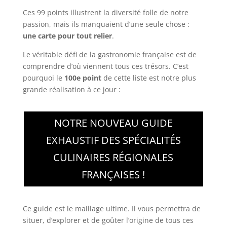
Ces 99 points illustrent la diversité folle de notre
passion, mais ils manquaient d’une seule chose :
une carte pour tout relier
.
Le véritable défi de la gastronomie française est de
comprendre d’où viennent tous ces trésors. C’est
pourquoi le
100e point
de cette liste est notre plus
grande réalisation à ce jour :
NOTRE NOUVEAU GUIDE
EXHAUSTIF DES SPÉCIALITÉS
CULINAIRES RÉGIONALES
FRANÇAISES !
Ce guide est le maillage ultime. Il vous permettra de
situer, d’explorer et de goûter l’origine de tous ces