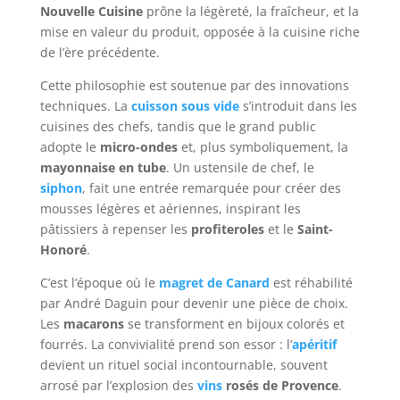
Nouvelle Cuisine
prône la légèreté, la fraîcheur, et la
mise en valeur du produit, opposée à la cuisine riche
de l’ère précédente.
Cette philosophie est soutenue par des innovations
techniques. La
c
uisson sous vide
s’introduit dans les
cuisines des chefs, tandis que le grand public
adopte le
m
icro-ondes
et, plus symboliquement, la
mayonnaise en tube
. Un ustensile de chef, le
s
iphon
, fait une entrée remarquée pour créer des
mousses légères et aériennes, inspirant les
pâtissiers à repenser les
profiteroles
et le
Saint-
Honoré
.
C’est l’époque où le
m
agret de Canard
est réhabilité
par André Daguin pour devenir une pièce de choix.
Les
macarons
se transforment en bijoux colorés et
fourrés. La convivialité prend son essor : l’
apéritif
devient un rituel social incontournable, souvent
arrosé par l’explosion des
vins
rosés de Provence
.